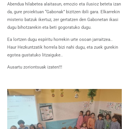
Abendua hilabetea alaitasun, emozio eta ilusioz beteta izan
da, gure proiektuan “Gabonak” bizitzen ibili gara. Elkarrekin
misterio batzuk ikertuz, zer gertatzen den Gabonetan ikasi
dugu bihotzarekin eta beti gogoratuko dugu.
Ea lortzen dugu espíritu horrekin urte osoan jarraitzea..
Haur Hezkuntzatik horrela bizi nahi dugu, eta zuek gurekin
egotea gustatuko litzaiguke..
Ausartu zoriontsuak izaten!!!