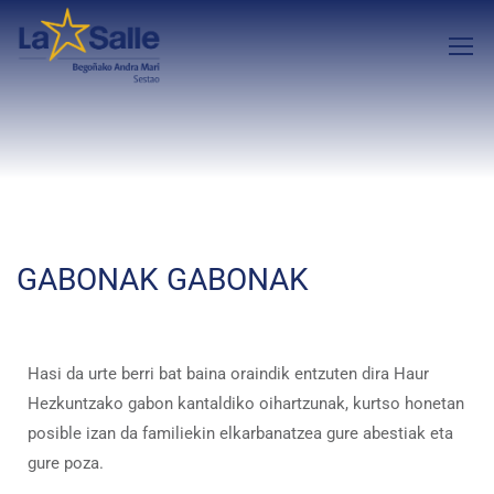
GABONAK GABONAK
Hasi da urte berri bat baina oraindik entzuten dira Haur
Hezkuntzako gabon kantaldiko oihartzunak, kurtso honetan
posible izan da familiekin elkarbanatzea gure abestiak eta
gure poza.