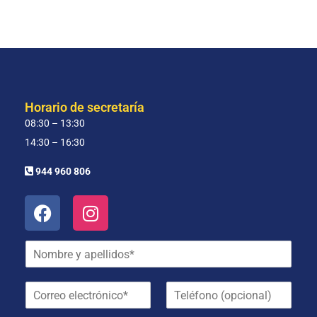
Horario de secretaría
08:30 – 13:30
14:30 – 16:30
944 960 806
N
o
m
C
T
b
o
e
r
r
l