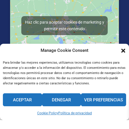
Haz clic para aceptar cookies de marketing y
permitir este contenido
Manage Cookie Consent
Para brindar las mejores experiencias, utilizamos tecnologías como cookies para
almacenar y/o acceder a la información del dispositivo. El consentimiento para estas
Gran Vía de Jose Antonio Agirre y Lekube Kalea, 14
tecnologías nos permitirá procesar datos como el comportamiento de navegación o
48910 Sestao, Bizkaia
identificaciones únicas en este sitio. No dar su consentimiento o retirarlo puede
afectar negativamente a ciertas características y funciones.
CANAL INTERNO DE INFORMACIÓN
ACEPTAR
DENEGAR
VER PREFERENCIAS
CÓDIGO ÉTICO
PACTO EDUCATIVO GLOBAL
Cookie Policy
Política de privacidad
Aviso legal
Cookie
Privacidad