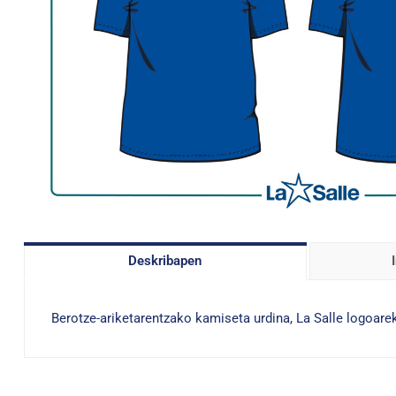
Deskribapen
Berotze-ariketarentzako kamiseta urdina, La Salle logoarek