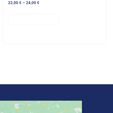
22,00
€
–
24,00
€
AUKERATU AUKERAK