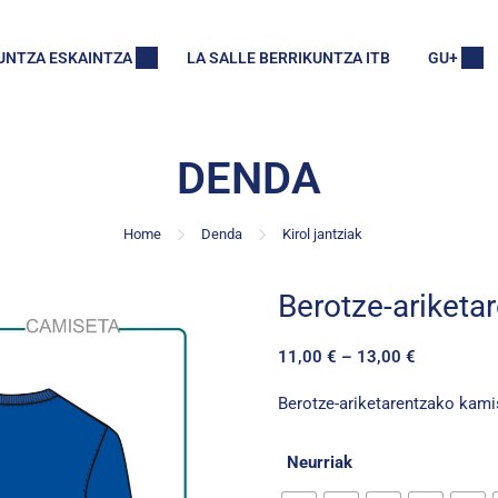
UNTZA ESKAINTZA
LA SALLE BERRIKUNTZA ITB
GU+
DENDA
Home
Denda
Kirol jantziak
Berotze-ariketa
11,00
€
–
13,00
€
Berotze-ariketarentzako kamis
Neurriak