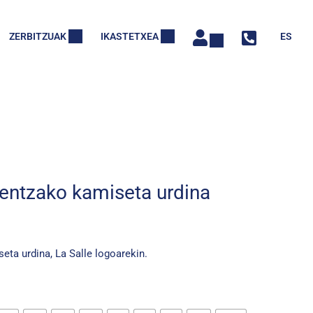
ZERBITZUAK
IKASTETXEA
ES
rentzako kamiseta urdina
eta urdina, La Salle logoarekin.