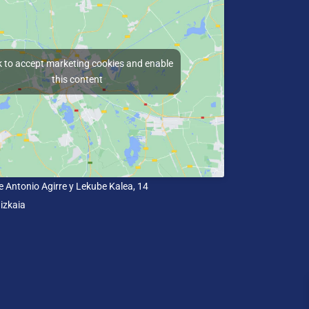
k to accept marketing cookies and enable
this content
e Antonio Agirre y Lekube Kalea, 14
izkaia
un