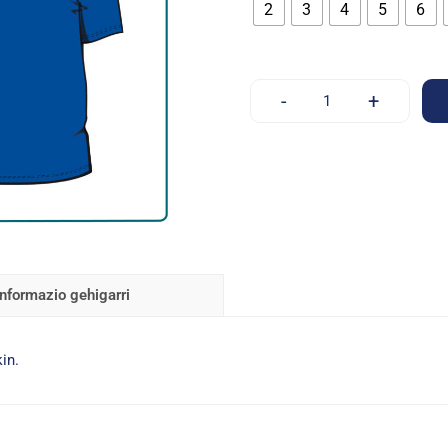
2
3
4
5
6
-
+
Informazio gehigarri
in.