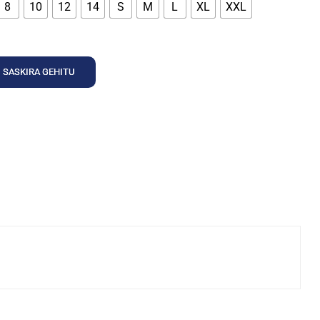
8
10
12
14
S
M
L
XL
XXL
SASKIRA GEHITU