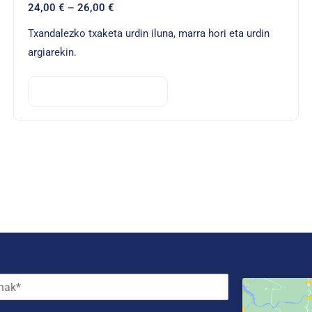
24,00
€
–
26,00
€
Txandalezko txaketa urdin iluna, marra hori eta urdin
argiarekin.
AUKERATU AUKERAK