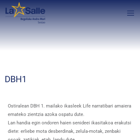
DBH1
Ostiralean DBH 1. mailako ikasleek Life narratibari amaiera
emateko zientzia azoka ospatu dute.
Lan handia egin ondoren haien senideei ikasitakoa erakutsi
diete: erliebe mota desberdinak, zelula-motak, zenbaki
osoak, zatikiak, etab. landu dute.