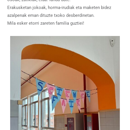
Erakusketan jokoak, horma-irudiak eta maketen bidez
azalpenak eman dituzte txoko desberdinetan.
Mila esker etorri zareten familia guztiei!