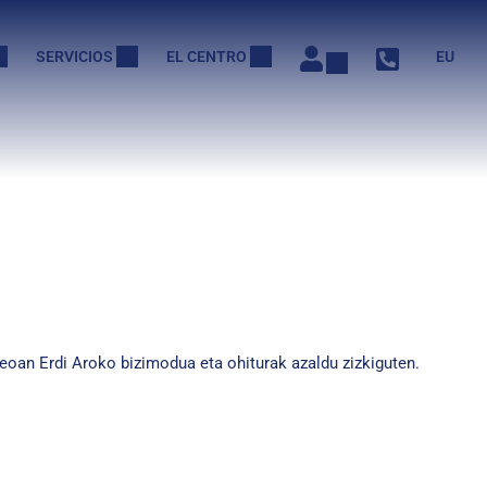
SERVICIOS
EL CENTRO
EU
oan Erdi Aroko bizimodua eta ohiturak azaldu zizkiguten.