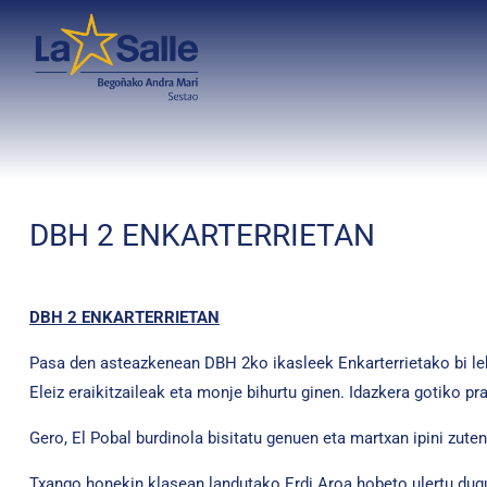
DBH 2 ENKARTERRIETAN
DBH 2 ENKARTERRIETAN
Pasa den asteazkenean DBH 2ko ikasleek Enkarterrietako bi lek
Eleiz eraikitzaileak eta monje bihurtu ginen. Idazkera gotiko p
Gero, El Pobal burdinola bisitatu genuen eta martxan ipini zut
Txango honekin klasean landutako Erdi Aroa hobeto ulertu dugu.