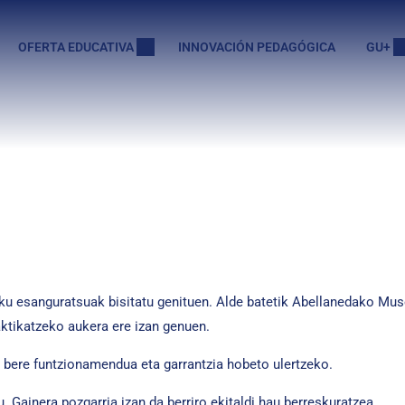
OFERTA EDUCATIVA
INNOVACIÓN PEDAGÓGICA
GU+
u esanguratsuak bisitatu genituen. Alde batetik Abellanedako Muse
raktikatzeko aukera ere izan genuen.
en bere funtzionamendua eta garrantzia hobeto ulertzeko.
 Gainera pozgarria izan da berriro ekitaldi hau berreskuratzea.