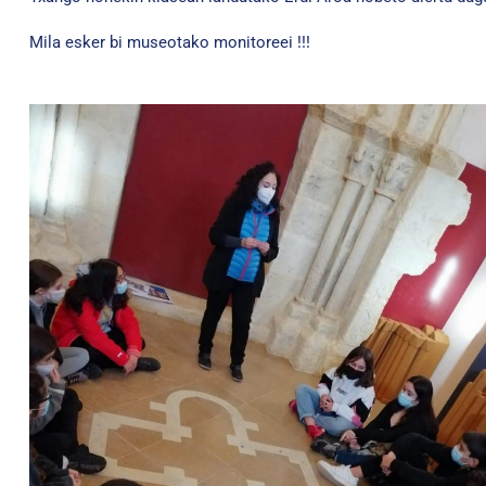
Mila esker bi museotako monitoreei !!!