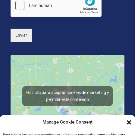
n
o
*
i
n
c
a
o
l
*
)
Enviar
Haz clic para aceptar cookies de marketing y
permitir este contenido
Manage Cookie Consent
Para brindar las mejores experiencias, utilizamos tecnologías como cookies para