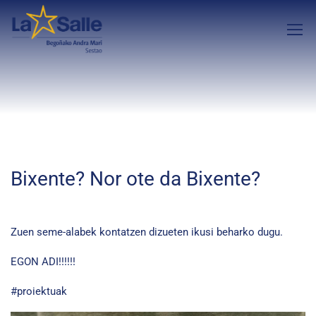
Bixente? Nor ote da Bixente?
Zuen seme-alabek kontatzen dizueten ikusi beharko dugu.
EGON ADI!!!!!!
#proiektuak