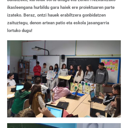
ikasleengana hurbildu gara haiek ere proiektuaren parte
izateko. Beraz, o
ntzi hauek erabiltzera gonbidatzen
zaituztegu, denon artean patio eta eskola jasangarria
lortuko dugu!