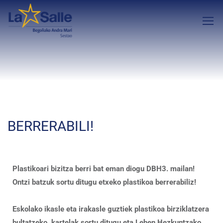
BERRERABILI!
Plastikoari bizitza berri bat eman diogu DBH3. mailan!
Ontzi batzuk sortu ditugu etxeko plastikoa berrerabiliz!
Eskolako ikasle eta irakasle guztiek plastikoa birziklatzera
bultatzeko, kartelak sortu ditugu eta Lehen Hezkuntzako