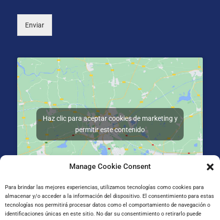
*
)
Enviar
Haz clic para aceptar cookies de marketing y
permitir este contenido
Manage Cookie Consent
Para brindar las mejores experiencias, utilizamos tecnologías como cookies para
almacenar y/o acceder a la información del dispositivo. El consentimiento para estas
Gran Vía de Jose Antonio Agirre y Lekube Kalea, 14
tecnologías nos permitirá procesar datos como el comportamiento de navegación o
48910 Sestao, Bizkaia
identificaciones únicas en este sitio. No dar su consentimiento o retirarlo puede