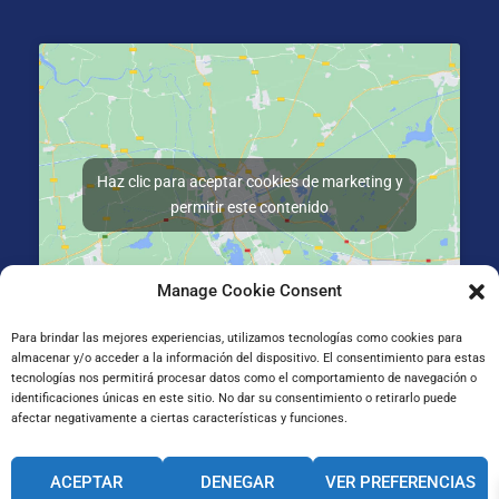
Haz clic para aceptar cookies de marketing y
permitir este contenido
Manage Cookie Consent
Para brindar las mejores experiencias, utilizamos tecnologías como cookies para
almacenar y/o acceder a la información del dispositivo. El consentimiento para estas
Gran Vía de Jose Antonio Agirre y Lekube Kalea, 14
tecnologías nos permitirá procesar datos como el comportamiento de navegación o
48910 Sestao, Bizkaia
identificaciones únicas en este sitio. No dar su consentimiento o retirarlo puede
afectar negativamente a ciertas características y funciones.
CANAL INTERNO DE INFORMACIÓN
ACEPTAR
DENEGAR
VER PREFERENCIAS