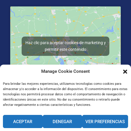
Haz clic para aceptar cookies de marketing y
permitir este contenido
Manage Cookie Consent
Para brindar las mejores experiencias, utilizamos tecnologías como cookies para
almacenar y/o acceder a la información del dispositivo. El consentimiento para estas
Gran Vía de Jose Antonio Agirre y Lekube Kalea, 14
tecnologías nos permitirá procesar datos como el comportamiento de navegación o
48910 Sestao, Bizkaia
identificaciones únicas en este sitio. No dar su consentimiento o retirarlo puede
afectar negativamente a ciertas características y funciones.
CANAL INTERNO DE INFORMACIÓN
ACEPTAR
DENEGAR
VER PREFERENCIAS
CÓDIGO ÉTICO